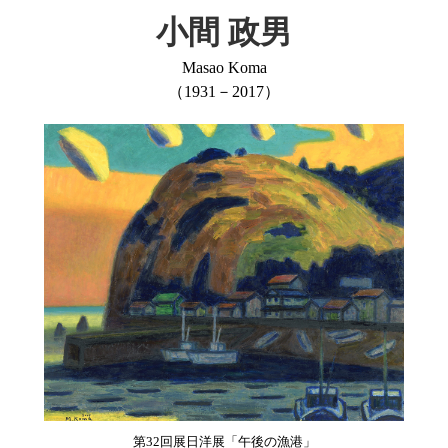
小間 政男
Masao Koma
（1931－2017）
第32回展日洋展「午後の漁港」