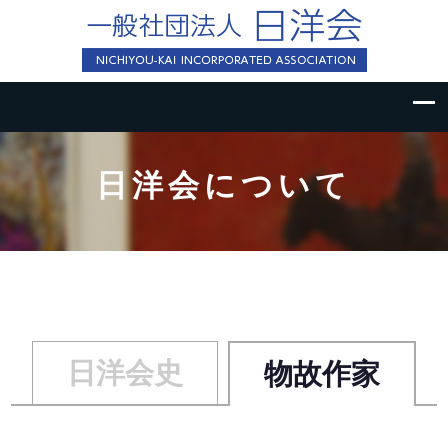
日洋会について
日洋会史
物故作家