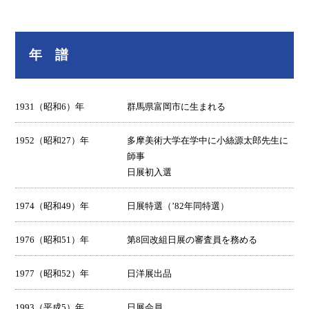
年 譜
1931（昭和6）年
群馬県富岡市に生まれる
1952（昭和27）年
多摩美術大学在学中に小絲源太郎先生に
師事
日展初入選
1974（昭和49）年
日展特選（’82年同特選）
1976（昭和51）年
第8回改組日展の審査員を務める
1977（昭和52）年
日洋展出品
1993（平成5）年
日展会員