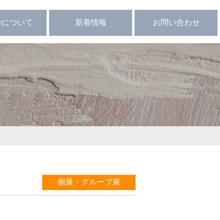
会について
新着情報
お問い合わせ
ループ展
定 款
会員向け
関連サイト
個展・グループ展