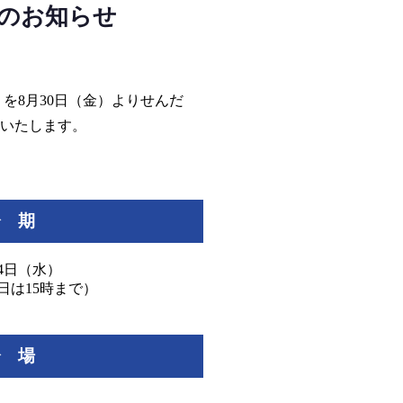
催）のお知らせ
展」を8月30日（金）よりせんだ
催いたします。
会 期
月4日（水）
終日は15時まで）
会 場