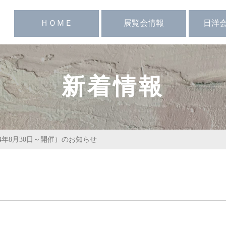
ＨＯＭＥ
展覧会情報
日洋
務局より
最新の日洋展
日洋会史
日洋展関連
過去の日洋展情報
物故作家
個展・グ
新着情報
024年8月30日～開催）のお知らせ