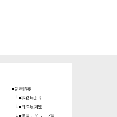
■
新着情報
└ ■
事務局より
└ ■
日洋展関連
└ ■
個展・グループ展