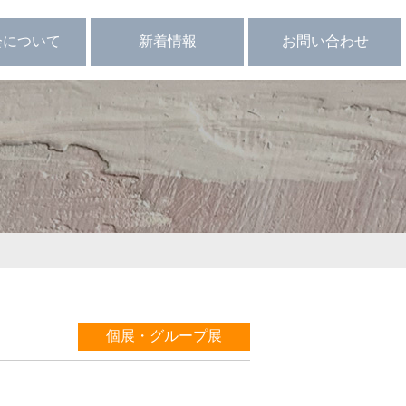
会について
新着情報
お問い合わせ
ループ展
定 款
会員向け
関連サイト
個展・グループ展