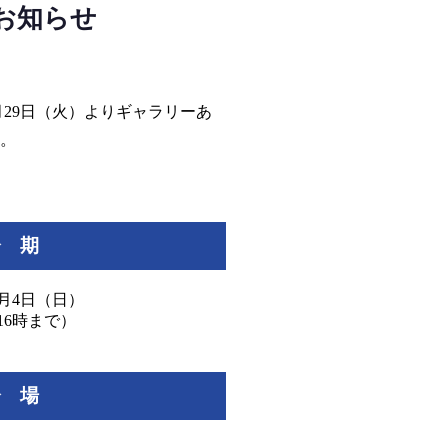
のお知らせ
1月29日（火）よりギャラリーあ
す。
会 期
2月4日（日）
は16時まで）
会 場