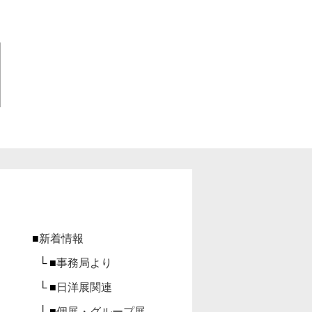
■
新着情報
└ ■
事務局より
└ ■
日洋展関連
└ ■
個展・グループ展