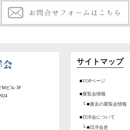
サイトマップ
■
TOPページ
Mビル 3F
■
展覧会情報
9924
└ ■
過去の展覧会情報
■
日洋会について
└ ■
日洋会史