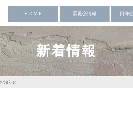
ＨＯＭＥ
展覧会情報
日洋
務局より
最新の日洋展
日洋会史
日洋展関連
過去の日洋展情報
物故作家
個展・グ
新着情報
のお知らせ