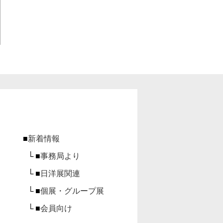
■
新着情報
└ ■
事務局より
└ ■
日洋展関連
└ ■
個展・グループ展
└ ■
会員向け