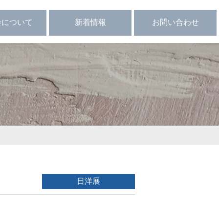
会について
新着情報
お問い合わせ
ループ展
定 款
会員向け
関連サイト
日洋展