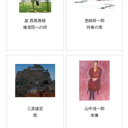
故 西尾善積
塗師祥一郎
修道院への径
待春の里
三原捷宏
山中清一郎
悠
坐像