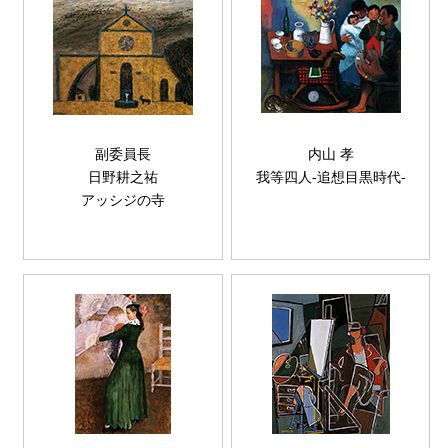
副委員長
内山 孝
日野耕之祐
我等四人-追想目黒時代-
アッシジの寺