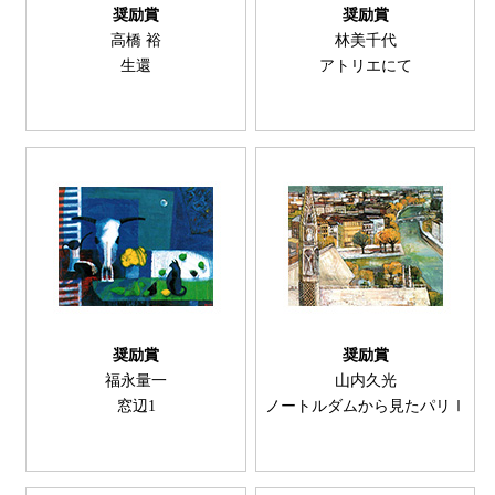
奨励賞
奨励賞
高橋 裕
林美千代
生還
アトリエにて
奨励賞
奨励賞
福永量一
山内久光
窓辺1
ノートルダムから見たパリⅠ