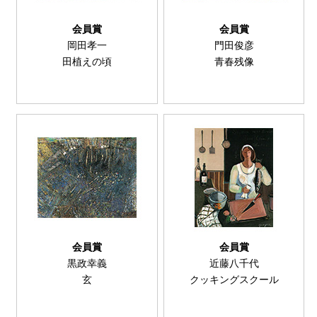
会員賞
会員賞
岡田孝一
門田俊彦
田植えの頃
青春残像
会員賞
会員賞
黒政幸義
近藤八千代
玄
クッキングスクール