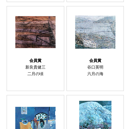
会員賞
会員賞
新良貴健三
谷口英明
二月の頃
六月の海