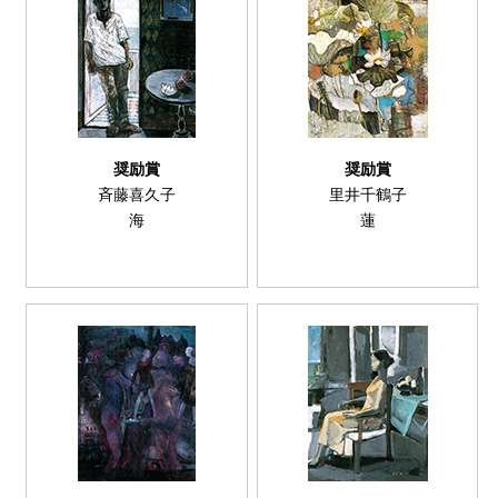
奨励賞
奨励賞
斉藤喜久子
里井千鶴子
海
蓮