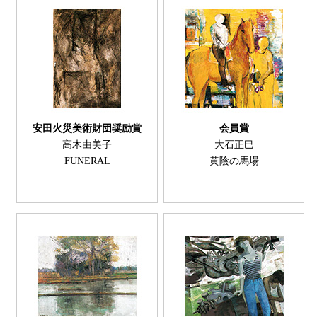
安田火災美術財団奨励賞
会員賞
高木由美子
大石正巳
FUNERAL
黄陰の馬場