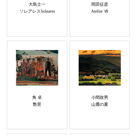
大島士一
岡田征彦
ソレアレスSoleares
Atelier Ⅶ
角 卓
小間政男
艶景
山麓の夏