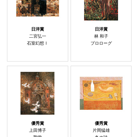
日洋賞
日洋賞
二宮弘一
林 和子
石室幻想Ⅰ
プロローグ
優秀賞
優秀賞
上田博子
片岡猛雄