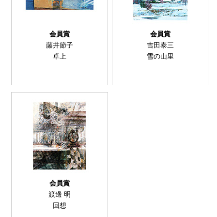
会員賞
会員賞
藤井節子
吉田泰三
卓上
雪の山里
会員賞
渡邊 明
回想