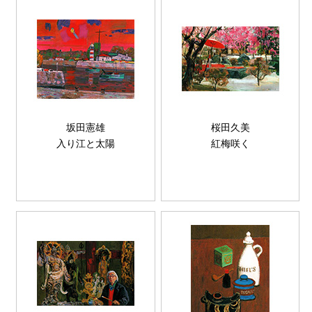
坂田憲雄
桜田久美
入り江と太陽
紅梅咲く