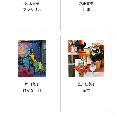
鈴木雪子
武田直美
アマリリス
回想
坪田良子
星川登美子
静かな一日
断章