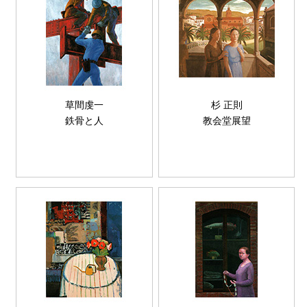
草間虔一
杉 正則
鉄骨と人
教会堂展望