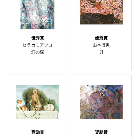
優秀賞
優秀賞
ヒラカミアツコ
山本博男
幻の森
貝
奨励賞
奨励賞