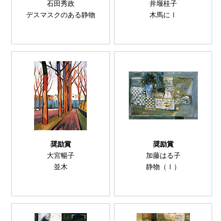
石田秀政
井堰桂子
デスマスクのある静物
木馬にⅠ
奨励賞
奨励賞
大宮暢子
加藤はる子
並木
静物（Ⅰ）