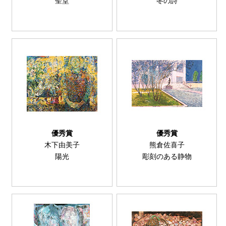
聖堂
冬の詩
優秀賞
優秀賞
木下由美子
熊倉佐喜子
陽光
彫刻のある静物