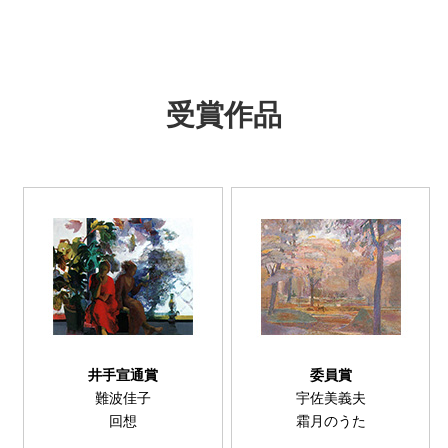
受賞作品
井手宣通賞
委員賞
難波佳子
宇佐美義夫
回想
霜月のうた