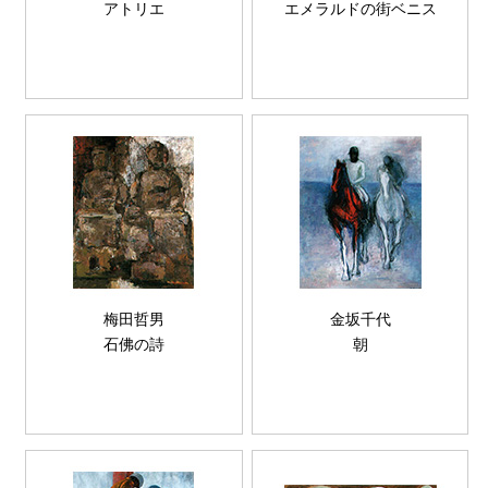
アトリエ
エメラルドの街ベニス
梅田哲男
金坂千代
石佛の詩
朝