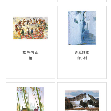
故 坪内 正
新延輝雄
輪
白い村