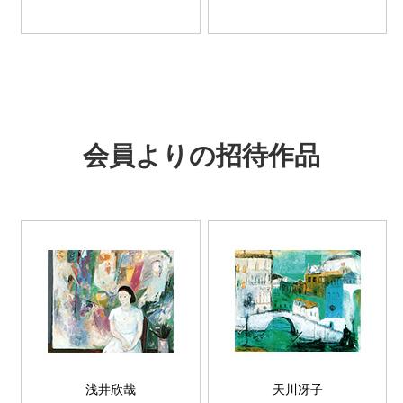
会員よりの招待作品
浅井欣哉
天川冴子