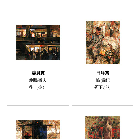
委員賞
日洋賞
綱島徹夫
橘 貴紀
街（夕）
昼下がり