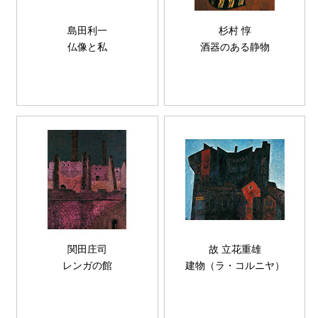
島田利一
杉村 惇
仏像と私
酒器のある静物
関田庄司
故 立花重雄
レンガの館
建物（ラ・コルニヤ）