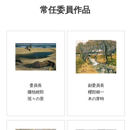
常任委員作品
委員長
副委員長
國領經郎
櫻田精一
現々の景
木の芽時